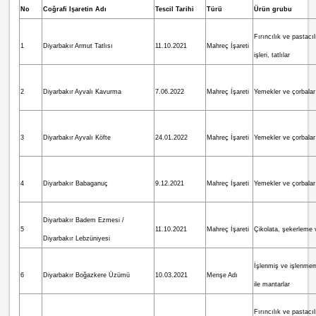
No
Coğrafi Işaretin Adı
Tescil Tarihi
Türü
Ürün grubu
Fırıncılık ve pastacı
1
Diyarbakır Armut Tatlısı
11.10.2021
Mahreç İşareti
işleri, tatlılar
2
Diyarbakır Ayvalı Kavurma
7.06.2022
Mahreç İşareti
Yemekler ve çorbalar
3
Diyarbakır Ayvalı Köfte
24.01.2022
Mahreç İşareti
Yemekler ve çorbalar
4
Diyarbakır Babaganuç
9.12.2021
Mahreç İşareti
Yemekler ve çorbalar
Diyarbakır Badem Ezmesi /
5
11.10.2021
Mahreç İşareti
Çikolata, şekerleme v
Diyarbakır Lebzüniyesi
İşlenmiş ve işlenme
6
Diyarbakır Boğazkere Üzümü
10.03.2021
Menşe Adı
ile mantarlar
Fırıncılık ve pastacı