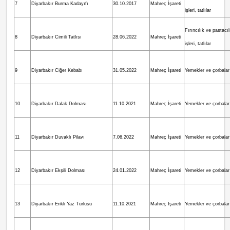
7
Diyarbakır Burma Kadayıfı
30.10.2017
Mahreç İşareti
işleri, tatlılar
Fırıncılık ve pastacı
8
Diyarbakır Cimili Tatlısı
28.06.2022
Mahreç İşareti
işleri, tatlılar
9
Diyarbakır Ciğer Kebabı
31.05.2022
Mahreç İşareti
Yemekler ve çorbalar
10
Diyarbakır Dalak Dolması
11.10.2021
Mahreç İşareti
Yemekler ve çorbalar
11
Diyarbakır Duvaklı Pilavı
7.06.2022
Mahreç İşareti
Yemekler ve çorbalar
12
Diyarbakır Ekşili Dolması
24.01.2022
Mahreç İşareti
Yemekler ve çorbalar
13
Diyarbakır Erikli Yaz Türlüsü
11.10.2021
Mahreç İşareti
Yemekler ve çorbalar