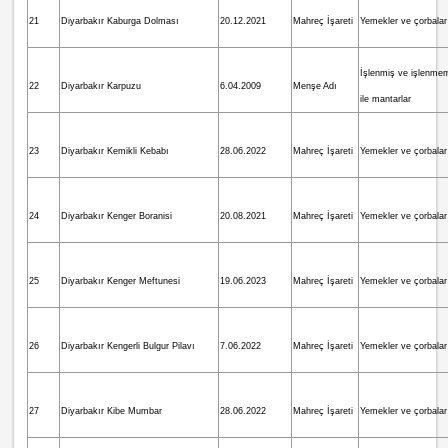
21
Diyarbakır Kaburga Dolması
20.12.2021
Mahreç İşareti
Yemekler ve çorbalar
İşlenmiş ve işlenme
22
Diyarbakır Karpuzu
6.04.2009
Menşe Adı
ile mantarlar
23
Diyarbakır Kemikli Kebabı
28.06.2022
Mahreç İşareti
Yemekler ve çorbalar
24
Diyarbakır Kenger Boranisi
20.08.2021
Mahreç İşareti
Yemekler ve çorbalar
25
Diyarbakır Kenger Meftunesi
19.06.2023
Mahreç İşareti
Yemekler ve çorbalar
26
Diyarbakır Kengerli Bulgur Pilavı
7.06.2022
Mahreç İşareti
Yemekler ve çorbalar
27
Diyarbakır Kibe Mumbar
28.06.2022
Mahreç İşareti
Yemekler ve çorbalar