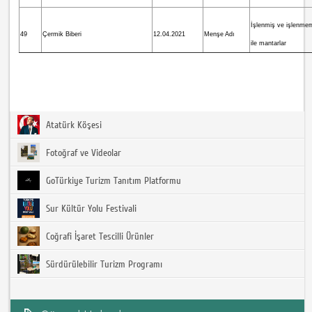
İşlenmiş ve işlenme
49
Çermik Biberi
12.04.2021
Menşe Adı
ile mantarlar
Atatürk Köşesi
Fotoğraf ve Videolar
GoTürkiye Turizm Tanıtım Platformu
Sur Kültür Yolu Festivali
Coğrafi İşaret Tescilli Ürünler
Sürdürülebilir Turizm Programı